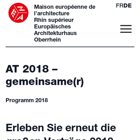
FR
DE
Maison européenne de
l’architecture
Rhin supérieur
Europäisches
Architekturhaus
Oberrhein
AT 2018 –
gemeinsame(r)
Programm 2018
Erleben Sie erneut die