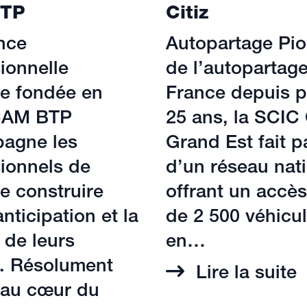
TP
Citiz
nce
Autopartage Pio
ionnelle
de l’autopartag
le fondée en
France depuis p
CAM BTP
25 ans, la SCIC 
agne les
Grand Est fait p
ionnels de
d’un réseau nati
de construire
offrant un accès
anticipation et la
de 2 500 véhicu
 de leurs
en…
s. Résolument
Lire la suite
 au cœur du