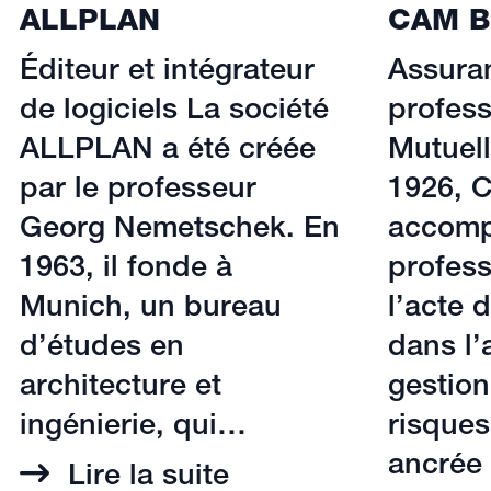
ALLPLAN
CAM B
Éditeur et intégrateur
Assura
de logiciels La société
profess
ALLPLAN a été créée
Mutuel
par le professeur
1926, 
Georg Nemetschek. En
accomp
1963, il fonde à
profess
Munich, un bureau
l’acte 
d’études en
dans l’
architecture et
gestion
ingénierie, qui…
risque
ancrée
Lire la suite