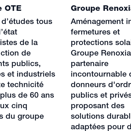
e OTE
Groupe Renoxi
 d’études tous
Aménagement int
’état
fermetures et
istes de la
protections sola
ction de
Groupe Renoxia 
ts publics,
partenaire
es et industriels
incontournable 
e technicité
donneurs d'ord
plus de 60 ans
publics et privé
ux cinq
proposant des
és du groupe
solutions durabl
adaptées pour 