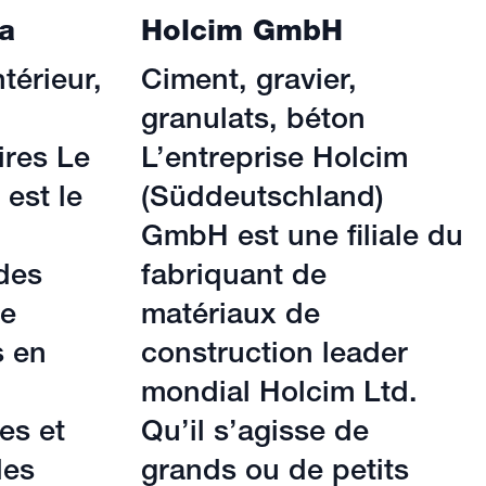
a
Holcim GmbH
érieur,
Ciment, gravier,
granulats, béton
ires Le
L’entreprise Holcim
est le
(Süddeutschland)
GmbH est une filiale du
des
fabriquant de
re
matériaux de
s en
construction leader
mondial Holcim Ltd.
es et
Qu’il s’agisse de
des
grands ou de petits