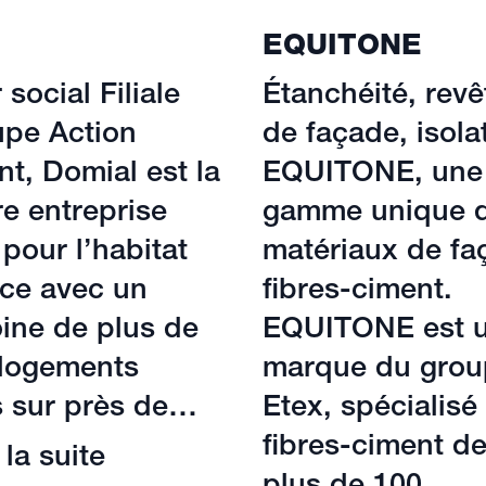
l
EQUITONE
 social Filiale
Étanchéité, rev
upe Action
de façade, isola
t, Domial est la
EQUITONE, une
e entreprise
gamme unique 
 pour l’habitat
matériaux de fa
ace avec un
fibres-ciment.
ine de plus de
EQUITONE est 
 logements
marque du grou
s sur près de…
Etex, spécialisé
fibres-ciment d
 la suite