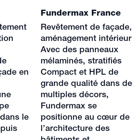
Fundermax France
êtement
Revêtement de façade,
tion
aménagement intérieur
Avec des panneaux
de
mélaminés, stratifiés
çade en
Compact et HPL de
grande qualité dans de
une
multiples décors,
pe
Fundermax se
 dans le
positionne au cœur de
epuis
l’architecture des