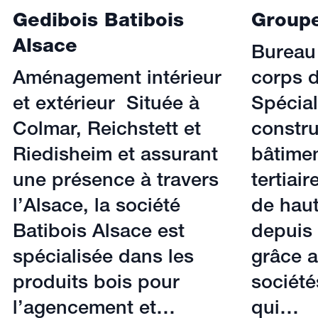
Gedibois Batibois
Group
Alsace
Bureau
Aménagement intérieur
corps d
et extérieur Située à
Spécial
Colmar, Reichstett et
constru
Riedisheim et assurant
bâtimen
une présence à travers
tertiair
l’Alsace, la société
de haut
Batibois Alsace est
depuis 
spécialisée dans les
grâce a
produits bois pour
sociét
l’agencement et…
qui…